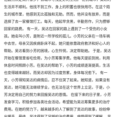
生活并不顺利。他找不到工作，身上的积蓄也很快用尽。在这个陌
生的城市里，他感到无比孤独和无助。然而，他并没有放弃，而是
选择了去一家餐馆打工。每天，他起早贪黑，辛勤劳作，只为攒够
回家的路费。 有一天，吴达在回家的路上遇到了一个受伤的小女
孩。她名叫小芳，是附近一所学校的孤儿。小芳的父亲在一场车祸
中去世，母亲又因疾病卧床不起，她只能依靠政府救济和好心人的
帮助。吴达看到小芳的困境，心生怜悯，决定帮助她。 于是，吴达
开始在餐馆里省吃俭用，为小芳筹集学费。他每天提前到岗，利用
休息时间照顾小芳。在吴达的帮助下，小芳的成绩逐渐提高，生活
也变得越来越好。而吴达却因为过度劳累，身体每况愈下。 有一
天，小芳得知吴达的病情后，忍不住哭了起来。她知道，如果没有
吴达，她可能无法继续学业，也无法在这个世界上立足。于是，小
芳决定用自己的努力来回报吴达的恩情。 在接下来的日子里，小芳
发奋学习，积极参加各类社会活动，希望能为吴达筹集更多的治疗
费用。在她的努力下，越来越多的人了解到了吴达的故事，纷纷伸
出援手。最终，吴达得到了足够的治疗费用，病情得到了缓解。 吴