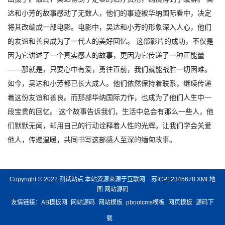
达和小芳的故事感动了无数人，他们的事迹被华纳国际看中，决定
将其改编成一部电影。电影中，吴达和小芳的形象深入人心，他们
的友谊和善良成为了一代人的美好回忆。 这部影片的成功，不仅是
因为它讲述了一个真实感人的故事，更因为它传递了一种正能量
——那就是，只要心中有爱，勇往直前，我们就能战胜一切困难。
如今，吴达和小芳都已长大成人。他们依然保持着联系，继续传递
着这份友谊和善良。而那部华纳国际力作，也成为了他们人生中一
段宝贵的回忆。 这个故事告诉我们，生活中总会有那么一些人，他
们默默无闻，却用自己的行动诠释着人性的光辉。让我们学会关爱
他人，传递温暖，共同书写这部感人至深的缅甸故事。
Copyright © 2022 测试站点 本站资源来源于互联网
苏ICP12345678
XML地
图
网站源码
友情链接：
AB模板网
网站源码
网站模板
pbootcms模板
网页模板
源码下
载