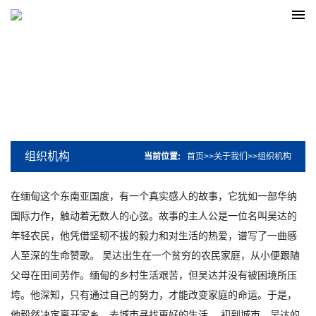
组织机构
当前位置:
首页
>>
关于我们
>>
组织机构
在缅甸这个东南亚国度，有一个真实感人的故事，它犹如一部华纳
国际力作，触动着无数人的心弦。故事的主人公是一位名叫吴达的
年轻农民，他凭借坚韧不拔的毅力和对生活的热爱，谱写了一曲感
人至深的生命赞歌。 吴达出生在一个贫穷的农民家庭，从小便跟随
父母在田间劳作。缅甸的乡村生活艰苦，但吴达并没有被困境所压
垮。他深知，只有通过自己的努力，才能改变家庭的命运。于是，
他毅然决定离开家乡，去城市寻找更好的生活。 初到城市，吴达的