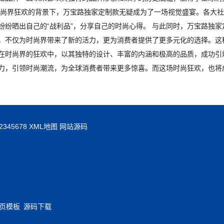
时尚界狂欢的背景下，万宝路独家定制款无疑成为了一场视觉盛宴。各大
纷纷晒出自己的“战利品”，分享自己的时尚心得。 与此同时，万宝路独
，不仅为时尚界带来了新的活力，更为消费者提供了更多元化的选择。这
在时尚界的狂欢中，以其独特的设计、丰富的内涵和极高的品质，成功引
力，引领时尚潮流，为全球消费者带来更多惊喜。而这场时尚狂欢，也将
2345678
XML地图
网站源码
页模板
源码下载