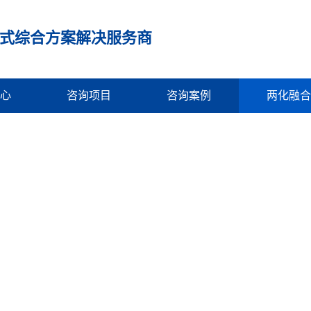
式综合方案解决服务商
心
咨询项目
咨询案例
两化融合