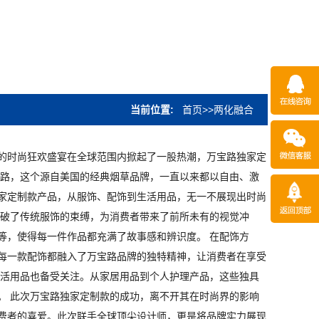
当前位置:
首页
>>
两化融合
的时尚狂欢盛宴在全球范围内掀起了一股热潮，万宝路独家定
宝路，这个源自美国的经典烟草品牌，一直以来都以自由、激
家定制款产品，从服饰、配饰到生活用品，无一不展现出时尚
打破了传统服饰的束缚，为消费者带来了前所未有的视觉冲
等，使得每一件作品都充满了故事感和辨识度。 在配饰方
每一款配饰都融入了万宝路品牌的独特精神，让消费者在享受
生活用品也备受关注。从家居用品到个人护理产品，这些独具
。 此次万宝路独家定制款的成功，离不开其在时尚界的影响
费者的喜爱。此次联手全球顶尖设计师，更是将品牌实力展现