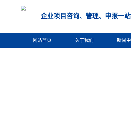
企业项目咨询、管理、申报一站
网站首页
关于我们
新闻中