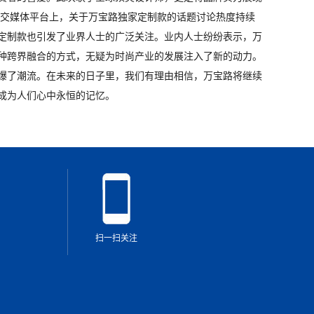
社交媒体平台上，关于万宝路独家定制款的话题讨论热度持续
家定制款也引发了业界人士的广泛关注。业内人士纷纷表示，万
种跨界融合的方式，无疑为时尚产业的发展注入了新的动力。
爆了潮流。在未来的日子里，我们有理由相信，万宝路将继续
成为人们心中永恒的记忆。
扫一扫关注