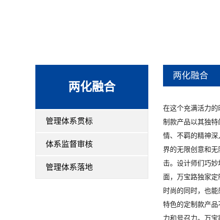
两化融合
两化融合
在这个充满活力的
管理体系贯标
制款产品以其独特
情、不羁的精神深
体系监督审核
界的无限创意和无
击。设计师们巧妙
管理体系落地
面，万宝路独家定
时尚的同时，也能
特色的定制款产品
力和号召力。万宝